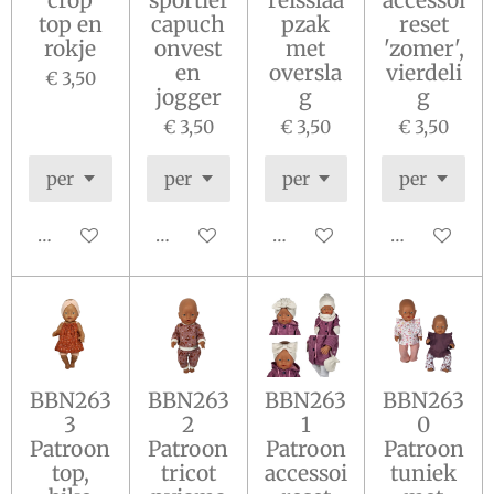
top en
capuch
pzak
reset
rokje
onvest
met
'zomer',
en
oversla
vierdeli
€ 3,50
jogger
g
g
€ 3,50
€ 3,50
€ 3,50
In winkelwagen
In winkelwagen
In winkelwagen
In winkelw
BBN263
BBN263
BBN263
BBN263
3
2
1
0
Patroon
Patroon
Patroon
Patroon
top,
tricot
accessoi
tuniek