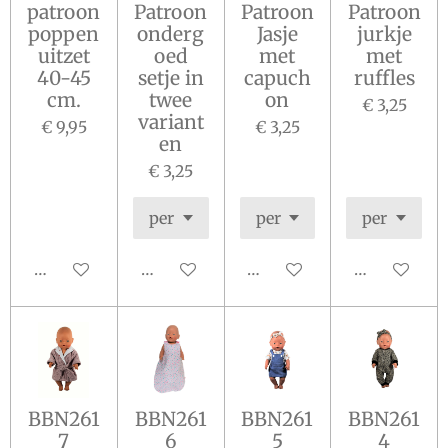
patroon
Patroon
Patroon
Patroon
poppen
onderg
Jasje
jurkje
uitzet
oed
met
met
40-45
setje in
capuch
ruffles
cm.
twee
on
€ 3,25
variant
€ 9,95
€ 3,25
en
€ 3,25
In winkelwagen
In winkelwagen
In winkelwagen
In winkelw
BBN261
BBN261
BBN261
BBN261
7
6
5
4