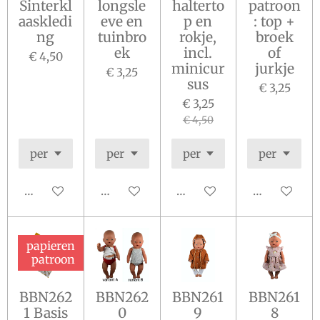
Sinterkl
longsle
halterto
patroon
aaskledi
eve en
p en
: top +
ng
tuinbro
rokje,
broek
ek
incl.
of
€ 4,50
minicur
jurkje
€ 3,25
sus
€ 3,25
€ 3,25
€ 4,50
In winkelwagen
In winkelwagen
In winkelwagen
In winkelw
papieren
patroon
BBN262
BBN262
BBN261
BBN261
1 Basis
0
9
8