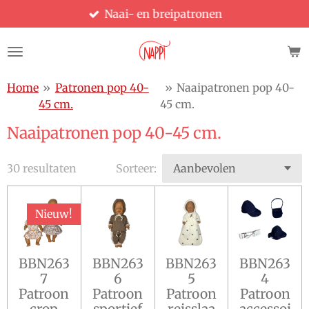
Naai- en breipatronen
Ga
direct
naar
de
hoofdinhoud
Home
»
Patronen pop 40-
»
Naaipatronen pop 40-
45 cm.
45 cm.
Naaipatronen pop 40-45 cm.
30 resultaten
Sorteer:
Nieuw!
BBN263
BBN263
BBN263
BBN263
7
6
5
4
Patroon
Patroon
Patroon
Patroon
crop
sportief
reisslaa
accessoi