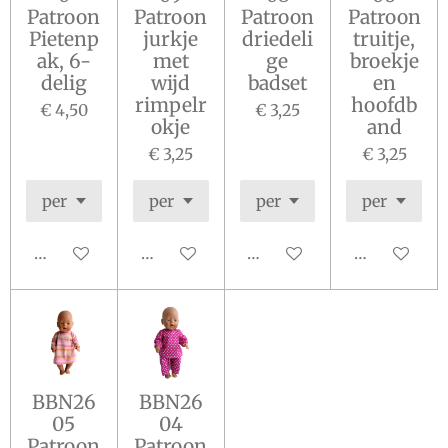
Patroon
Patroon
Patroon
Patroon
Pietenp
jurkje
driedeli
truitje,
ak, 6-
met
ge
broekje
delig
wijd
badset
en
rimpelr
hoofdb
€ 4,50
€ 3,25
okje
and
€ 3,25
€ 3,25
In winkelwagen
In winkelwagen
In winkelwagen
In winkelw
BBN26
BBN26
05
04
Patroon
Patroon