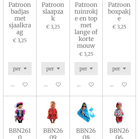
Patroon
Patroon
Patroon
Patroon
badjas
slaapza
tuinrokj
boxpakj
met
k
e en top
e
sjaalkra
met
€ 3,25
€ 3,25
ag
lange of
korte
€ 3,25
mouw
€ 3,25
In winkelwagen
In winkelwagen
In winkelwagen
In winkelw
BBN261
BBN26
BBN26
BBN26
0
09
08
06