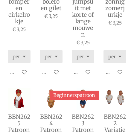
romper
bolero
jumpsu
zonnig
en
en gilet
it met
zomerj
cirkelro
korte of
urkje
€ 3,25
kje
lange
€ 3,25
mouwe
€ 3,25
n
€ 3,25
In winkelwagen
In winkelwagen
In winkelwagen
In winkelw
Beginnerspatroon
BBN262
BBN262
BBN262
BBN262
5
4
3
2
Patroon
Patroon
Patroon
Variatie