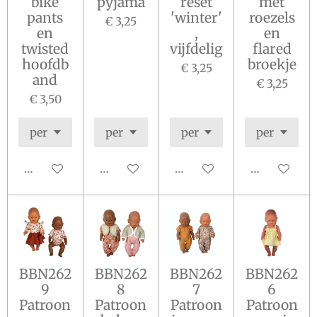
bike
pyjama
reset
met
pants
'winter'
roezels
€ 3,25
en
,
en
twisted
vijfdelig
flared
hoofdb
broekje
€ 3,25
and
€ 3,25
€ 3,50
In winkelwagen
In winkelwagen
In winkelwagen
In winkelw
BBN262
BBN262
BBN262
BBN262
9
8
7
6
Patroon
Patroon
Patroon
Patroon