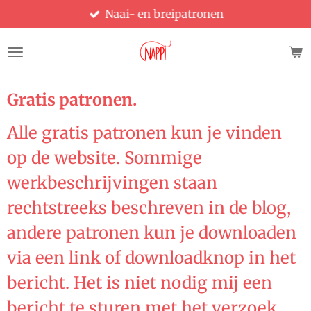
Naai- en breipatronen
Ga
direct
naar
de
hoofdinhoud
Gratis patronen.
Alle gratis patronen kun je vinden
op de website. Sommige
werkbeschrijvingen staan
rechtstreeks beschreven in de blog,
andere patronen kun je downloaden
via een link of downloadknop in het
bericht. Het is niet nodig mij een
bericht te sturen met het verzoek