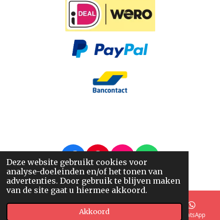
F
P
I
W
Deze website gebruikt cookies voor
analyse-doeleinden en/of het tonen van
a
i
n
h
© 2014 - 2026 Nappi.nl
advertenties. Door gebruik te blijven maken
c
n
s
a
van de site gaat u hiermee akkoord.
e
t
t
t
b
e
a
s
Akkoord
E-mailadres
Telefoonnummer
Kaart
WhatsApp