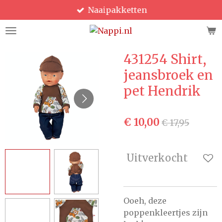
Naaipakketten
Ga
direct
naar
de
431254 Shirt,
hoofdinhoud
jeansbroek en
pet Hendrik
€ 10,00
€ 17,95
Uitverkocht
Ooeh, deze
poppenkleertjes zijn