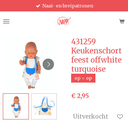
Naai- en breipatronen
Ga
direct
naar
de
hoofdinhoud
431259
Keukenschort
feest offwhite
turquoise
op = op
€ 2,95
Uitverkocht