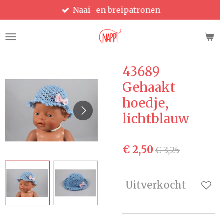
Naai- en breipatronen
Ga
direct
naar
de
hoofdinhoud
43689
Gehaakt
hoedje,
lichtblauw
€ 2,50
€ 3,25
Uitverkocht