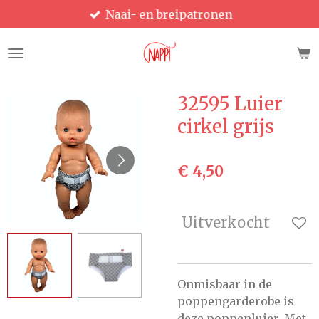
Naai- en breipatronen
Ga
direct
naar
de
hoofdinhoud
32595 Luier
cirkel grijs
€ 4,50
Uitverkocht
Onmisbaar in de
poppengarderobe is
deze poppenluier. Met