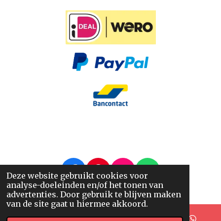
F
P
I
W
Deze website gebruikt cookies voor
analyse-doeleinden en/of het tonen van
a
i
n
h
© 2014 - 2026 Nappi.nl
advertenties. Door gebruik te blijven maken
c
n
s
a
van de site gaat u hiermee akkoord.
e
t
t
t