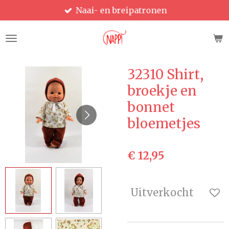
Naai- en breipatronen
Ga
direct
naar
de
hoofdinhoud
32310 Shirt,
broekje en
bonnet
bloemetjes
€ 12,95
Uitverkocht