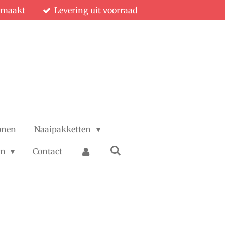
emaakt
Levering uit voorraad
onen
Naaipakketten
en
Contact