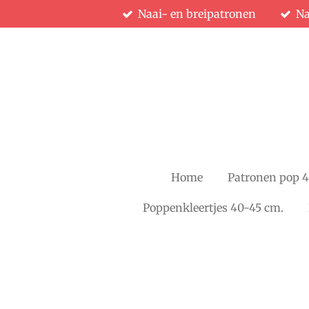
Naai- en breipatronen
Na
Ga
direct
naar
de
hoofdinhoud
Home
Patronen pop 
Poppenkleertjes 40-45 cm.