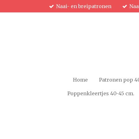
Naai- en breipatronen
Naa
Ga
direct
naar
de
hoofdinhoud
Home
Patronen pop 4
Poppenkleertjes 40-45 cm.