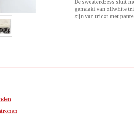
De sweaterdress sluit me
gemaakt van offwhite tri
zijn van tricot met pante
enden
atronen