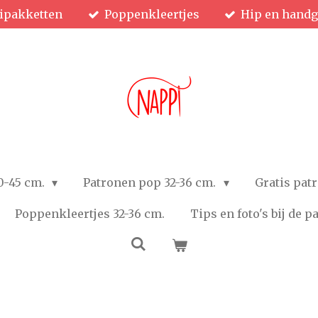
ipakketten
Poppenkleertjes
Hip en hand
0-45 cm.
Patronen pop 32-36 cm.
Gratis pat
Poppenkleertjes 32-36 cm.
Tips en foto's bij de 