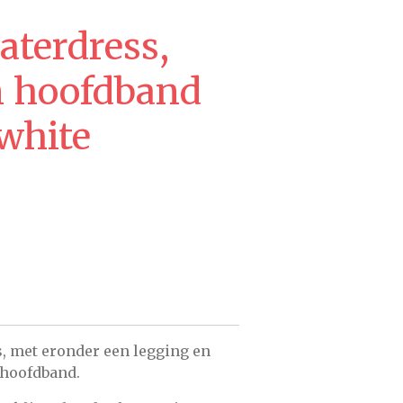
aterdress,
n hoofdband
fwhite
s, met eronder een legging en
 hoofdband.