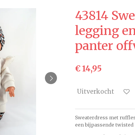
43814 Swe
legging e
panter of
€ 14,95
Uitverkocht
Sweaterdress met ruffle
een bijpassende twisted