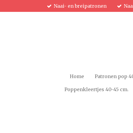
Naai- en breipatronen
Naa
Ga
direct
naar
de
hoofdinhoud
Home
Patronen pop 4
Poppenkleertjes 40-45 cm.