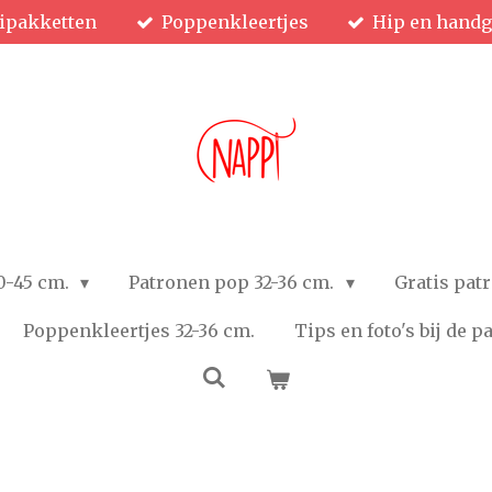
ipakketten
Poppenkleertjes
Hip en hand
0-45 cm.
Patronen pop 32-36 cm.
Gratis pat
Poppenkleertjes 32-36 cm.
Tips en foto's bij de 