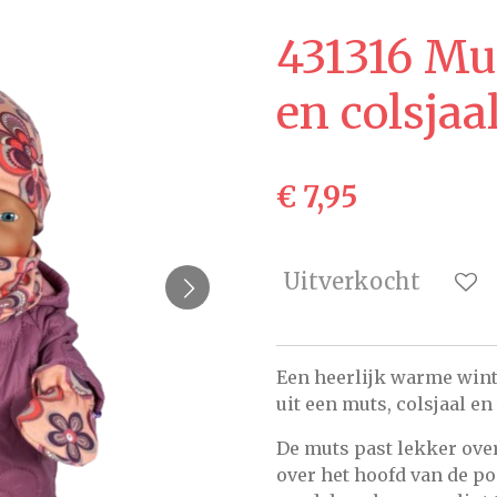
431316 Mu
en colsjaa
€ 7,95
Uitverkocht
Een heerlijk warme winte
uit een muts, colsjaal en
De muts past lekker over 
over het hoofd van de po