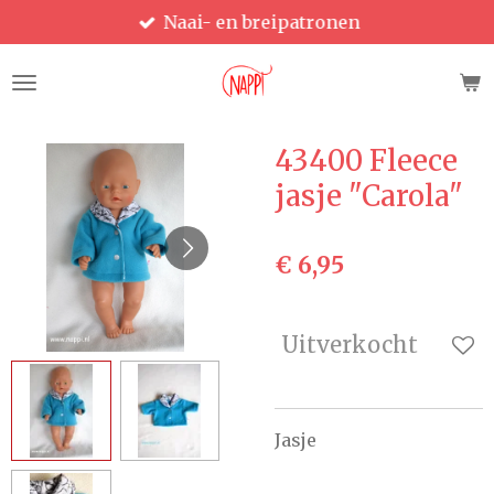
Naai- en breipatronen
Ga
direct
naar
de
hoofdinhoud
43400 Fleece
jasje "Carola"
€ 6,95
Uitverkocht
Jasje