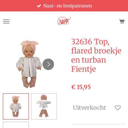
Naai- en breipatronen
Ga
direct
naar
de
hoofdinhoud
32636 Top,
flared broekje
en turban
Fientje
€ 15,95
Uitverkocht