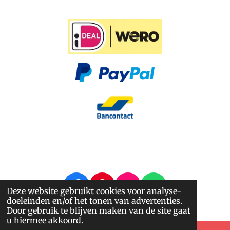
F
P
I
W
Deze website gebruikt cookies voor analyse-
doeleinden en/of het tonen van advertenties.
a
i
n
h
© 2014 - 2026 Nappi.nl
Door gebruik te blijven maken van de site gaat
c
n
s
a
u hiermee akkoord.
e
t
t
t