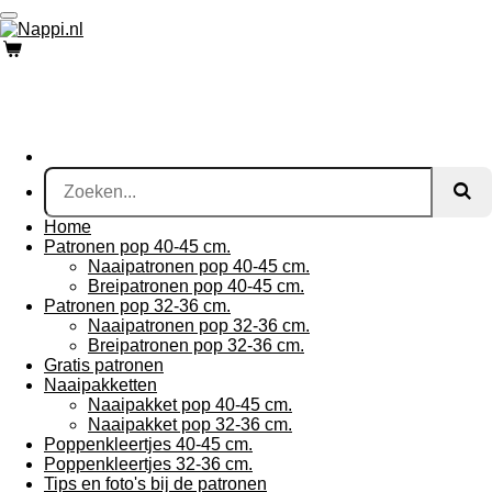
Ga
direct
naar
de
hoofdinhoud
Home
Patronen pop 40-45 cm.
Naaipatronen pop 40-45 cm.
Breipatronen pop 40-45 cm.
Patronen pop 32-36 cm.
Naaipatronen pop 32-36 cm.
Breipatronen pop 32-36 cm.
Gratis patronen
Naaipakketten
Naaipakket pop 40-45 cm.
Naaipakket pop 32-36 cm.
Poppenkleertjes 40-45 cm.
Poppenkleertjes 32-36 cm.
Tips en foto's bij de patronen