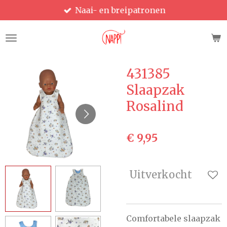
Naai- en breipatronen
Ga
direct
naar
de
hoofdinhoud
431385
Slaapzak
Rosalind
€ 9,95
Uitverkocht
Comfortabele slaapzak