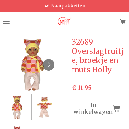
Naaipakketten
Ga
direct
naar
de
hoofdinhoud
32689
Overslagtruitj
e, broekje en
muts Holly
€ 11,95
In
winkelwagen