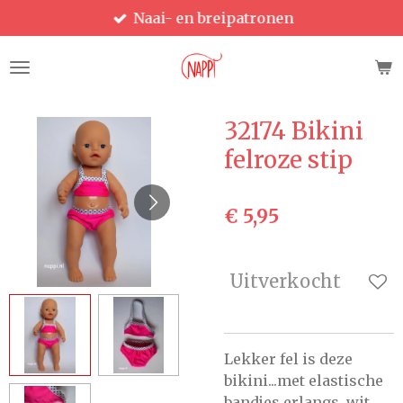
Naai- en breipatronen
Ga
direct
naar
de
hoofdinhoud
32174 Bikini
felroze stip
€ 5,95
Uitverkocht
Lekker fel is deze
bikini...met elastische
bandjes erlangs, wit