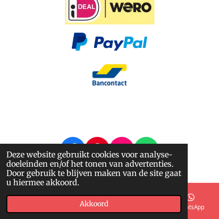
F
P
I
W
Deze website gebruikt cookies voor analyse-
doeleinden en/of het tonen van advertenties.
a
i
n
h
© 2014 - 2026 Nappi.nl
Door gebruik te blijven maken van de site gaat
c
n
s
a
u hiermee akkoord.
e
t
t
t
b
e
a
s
Akkoord
E-mailadres
Telefoonnummer
Kaart
WhatsApp
o
r
g
A