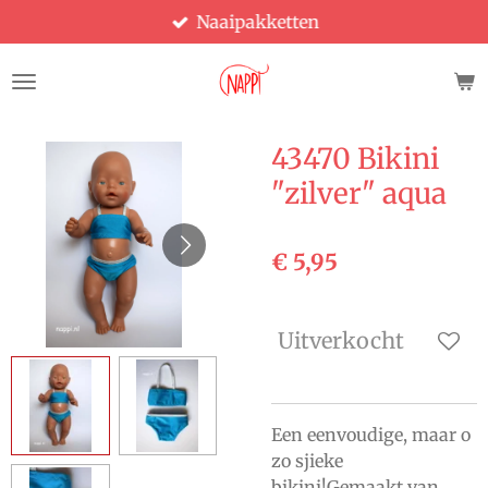
Naaipakketten
Ga
direct
naar
de
hoofdinhoud
43470 Bikini
"zilver" aqua
€ 5,95
Uitverkocht
Een eenvoudige, maar o
zo sjieke
bikini!Gemaakt van