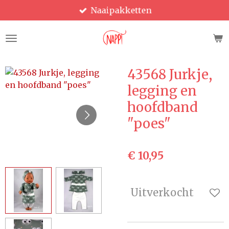
Naaipakketten
Ga
direct
naar
de
hoofdinhoud
43568 Jurkje,
legging en
hoofdband
"poes"
€ 10,95
Uitverkocht