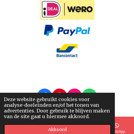
F
P
I
W
Deze website gebruikt cookies voor
analyse-doeleinden en/of het tonen van
a
i
n
h
© 2014 - 2026 Nappi.nl
advertenties. Door gebruik te blijven maken
c
n
s
a
van de site gaat u hiermee akkoord.
e
t
t
t
b
e
a
s
Akkoord
E-mailadres
Telefoonnummer
Kaart
WhatsApp