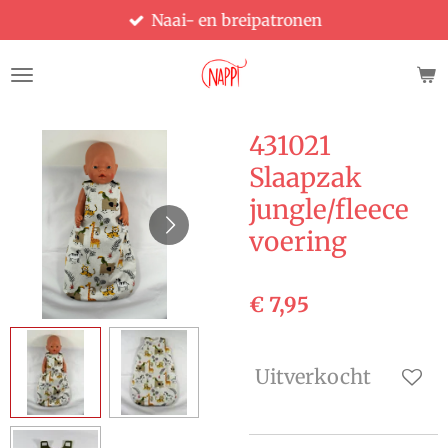
Naai- en breipatronen
Ga
direct
naar
de
hoofdinhoud
431021
Slaapzak
jungle/fleece
voering
€ 7,95
Uitverkocht