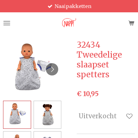
Naaipakketten
Ga
direct
naar
de
hoofdinhoud
32434
Tweedelige
slaapset
spetters
€ 10,95
Uitverkocht