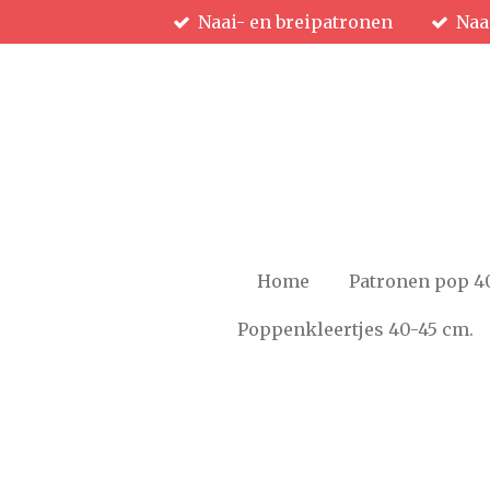
Naai- en breipatronen
Naa
Ga
direct
naar
de
hoofdinhoud
Home
Patronen pop 4
Poppenkleertjes 40-45 cm.