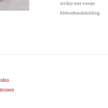
strikje met roosje.
Klittenbandsluitling
enden
atronen