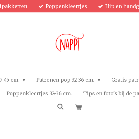
ipakketten
Poppenkleertjes
Hip en hand
0-45 cm.
Patronen pop 32-36 cm.
Gratis pat
Poppenkleertjes 32-36 cm.
Tips en foto's bij de 