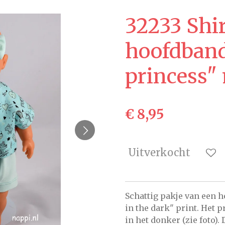
32233 Shir
hoofdband 
princess"
€ 8,95
Uitverkocht
Schattig pakje van een h
in the dark" print. Het p
in het donker (zie foto).