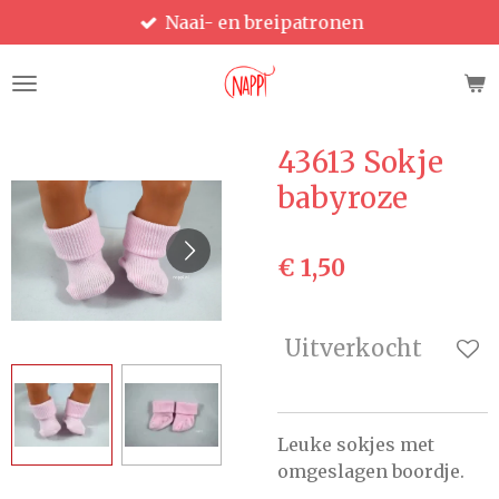
Naai- en breipatronen
Ga
direct
naar
de
hoofdinhoud
43613 Sokje
babyroze
€ 1,50
Uitverkocht
Leuke sokjes met
omgeslagen boordje.