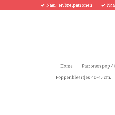
Naai- en breipatronen
Naa
Ga
direct
naar
de
hoofdinhoud
Home
Patronen pop 4
Poppenkleertjes 40-45 cm.