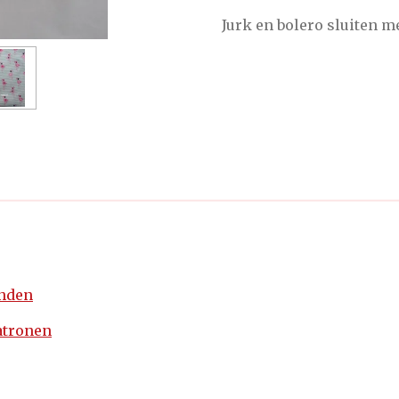
Jurk en bolero sluiten m
enden
atronen