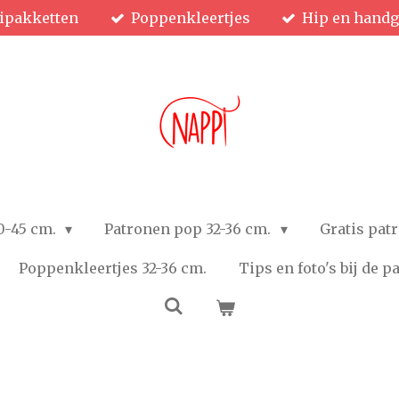
ipakketten
Poppenkleertjes
Hip en hand
0-45 cm.
Patronen pop 32-36 cm.
Gratis pat
Poppenkleertjes 32-36 cm.
Tips en foto's bij de 