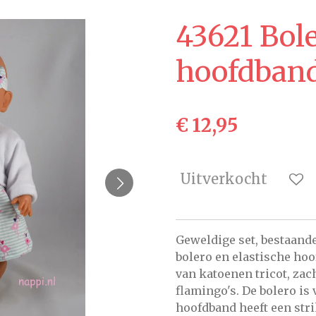
43621 Bole
hoofdband
€ 12,95
Uitverkocht
Geweldige set, bestaande
bolero en elastische hoo
van katoenen tricot, zac
flamingo's. De bolero is 
hoofdband heeft een stri