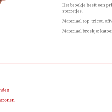
Het broekje heeft een pr
sterretjes.
Materiaal top: tricot, of
Materiaal broekje: kato
enden
atronen