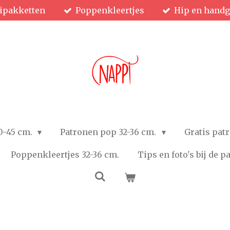
ipakketten
Poppenkleertjes
Hip en hand
0-45 cm.
Patronen pop 32-36 cm.
Gratis pat
Poppenkleertjes 32-36 cm.
Tips en foto's bij de 