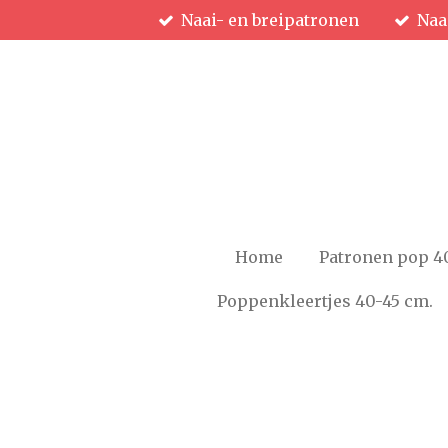
Naai- en breipatronen
Naa
Ga
direct
naar
de
hoofdinhoud
Home
Patronen pop 4
Poppenkleertjes 40-45 cm.