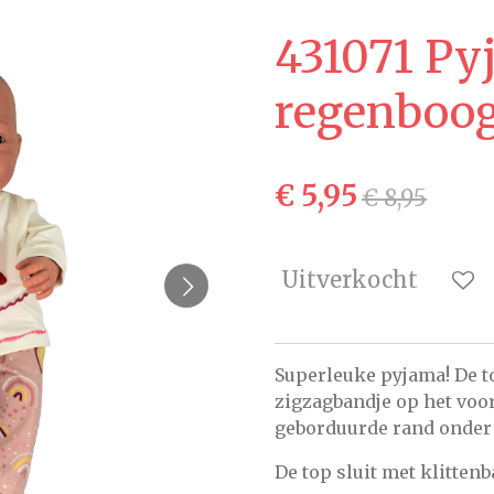
431071 Py
regenboog
€ 5,95
€ 8,95
Uitverkocht
Superleuke pyjama! De to
zigzagbandje op het voo
geborduurde rand onder
De top sluit met klitten