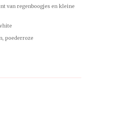
int van regenboogjes en kleine
fwhite
en, poederroze