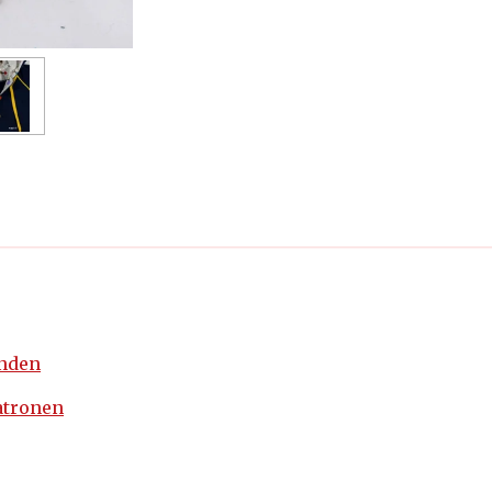
enden
atronen