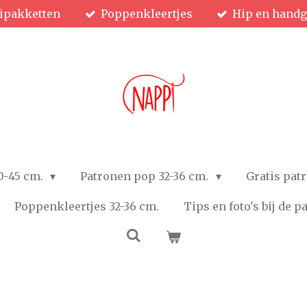
ipakketten
Poppenkleertjes
Hip en hand
0-45 cm.
Patronen pop 32-36 cm.
Gratis pat
Poppenkleertjes 32-36 cm.
Tips en foto's bij de 