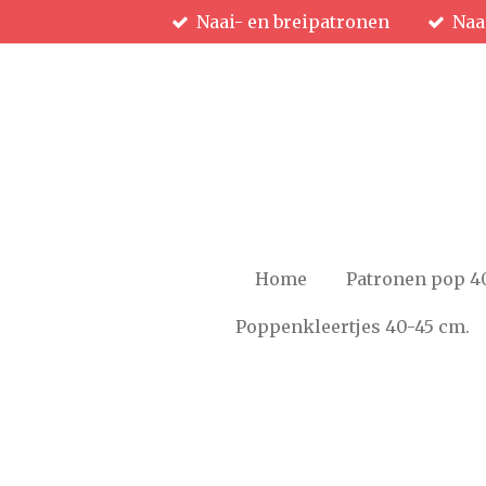
Naai- en breipatronen
Naa
Ga
direct
naar
de
hoofdinhoud
Home
Patronen pop 4
Poppenkleertjes 40-45 cm.