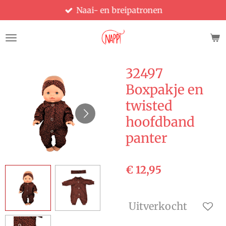
Naai- en breipatronen
Ga
direct
naar
de
hoofdinhoud
32497
Boxpakje en
twisted
hoofdband
panter
€ 12,95
Uitverkocht