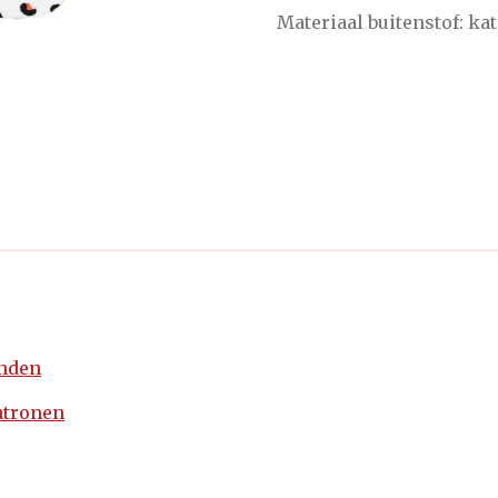
Materiaal buitenstof: ka
enden
atronen