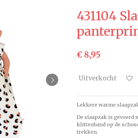
431104 Sl
panterpri
€ 8,95
Uitverkocht
Lekkere warme slaapzak
De slaapzak is gevoerd m
klittenband op de schou
trekken.