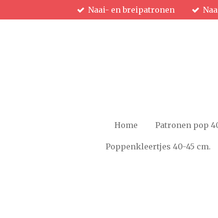
Naai- en breipatronen
Naa
Ga
direct
naar
de
hoofdinhoud
Home
Patronen pop 4
Poppenkleertjes 40-45 cm.