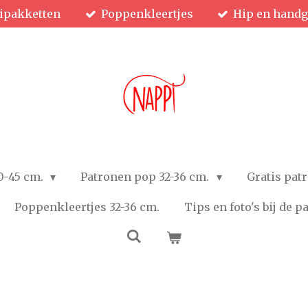
ipakketten
Poppenkleertjes
Hip en hand
0-45 cm.
Patronen pop 32-36 cm.
Gratis pat
Poppenkleertjes 32-36 cm.
Tips en foto's bij de 