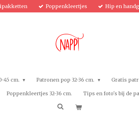
ipakketten
Poppenkleertjes
Hip en hand
0-45 cm.
Patronen pop 32-36 cm.
Gratis pat
Poppenkleertjes 32-36 cm.
Tips en foto's bij de 