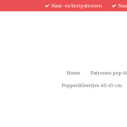
Naai- en breipatronen
Naa
Ga
direct
naar
de
hoofdinhoud
Home
Patronen pop 4
Poppenkleertjes 40-45 cm.