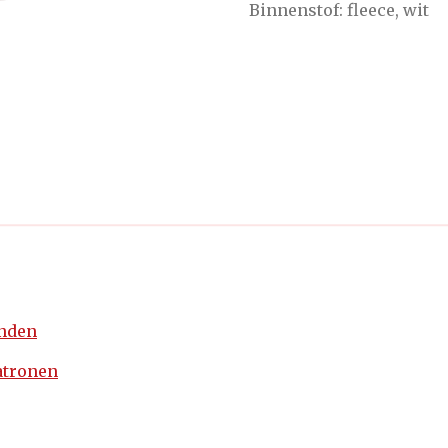
Binnenstof: fleece, wit
enden
atronen