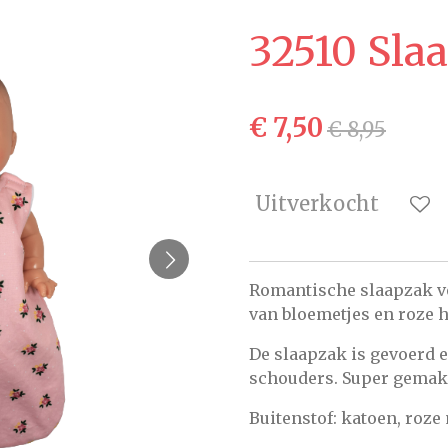
32510 Sla
€ 7,50
€ 8,95
Uitverkocht
Romantische slaapzak v
van bloemetjes en roze 
De slaapzak is gevoerd e
schouders. Super gemakk
Buitenstof: katoen, roze