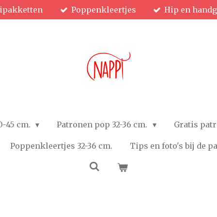
ipakketten
Poppenkleertjes
Hip en hand
0-45 cm.
Patronen pop 32-36 cm.
Gratis pat
Poppenkleertjes 32-36 cm.
Tips en foto's bij de 