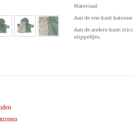
Materiaal:
Aan de ene kant katoene
Aan de andere kant: tric
stippeltjes.
enden
atronen