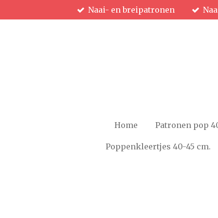
Naai- en breipatronen
Naa
Ga
direct
naar
de
hoofdinhoud
Home
Patronen pop 4
Poppenkleertjes 40-45 cm.