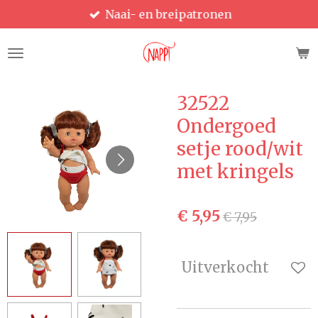
Naai- en breipatronen
Ga
direct
naar
de
hoofdinhoud
32522
Ondergoed
setje rood/wit
met kringels
€ 5,95
€ 7,95
Uitverkocht