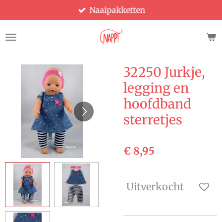
Naaipakketten
Ga
direct
naar
de
hoofdinhoud
32250 Jurkje,
legging en
hoofdband
sterretjes
€ 8,95
Uitverkocht