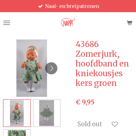
Naai- en breipatronen
Ga
direct
naar
de
hoofdinhoud
43686
Zomerjurk,
hoofdband en
kniekousjes
kers groen
€ 9,95
Sold out