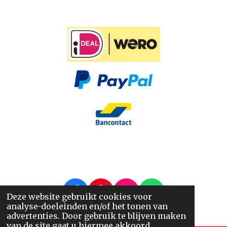
F
P
I
W
Deze website gebruikt cookies voor
analyse-doeleinden en/of het tonen van
a
i
n
h
© 2014 - 2026 Nappi.nl
advertenties. Door gebruik te blijven maken
c
n
s
a
van de site gaat u hiermee akkoord.