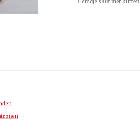
Hemdje sluit met klitte
enden
atronen