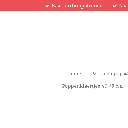
Naai- en breipatronen
Naa
Ga
direct
naar
de
hoofdinhoud
Home
Patronen pop 4
Poppenkleertjes 40-45 cm.