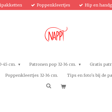
ipakketten
Poppenkleertjes
Hip en hand
0-45 cm.
Patronen pop 32-36 cm.
Gratis pat
Poppenkleertjes 32-36 cm.
Tips en foto's bij de 