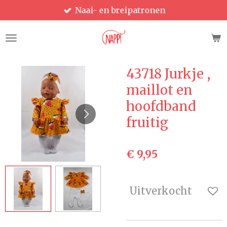
Naai- en breipatronen
Ga
direct
naar
de
hoofdinhoud
43718 Jurkje ,
maillot en
hoofdband
fruitig
€ 9,95
Uitverkocht