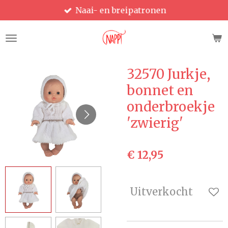
Naai- en breipatronen
Ga
direct
naar
de
hoofdinhoud
32570 Jurkje,
bonnet en
onderbroekje
'zwierig'
€ 12,95
Uitverkocht