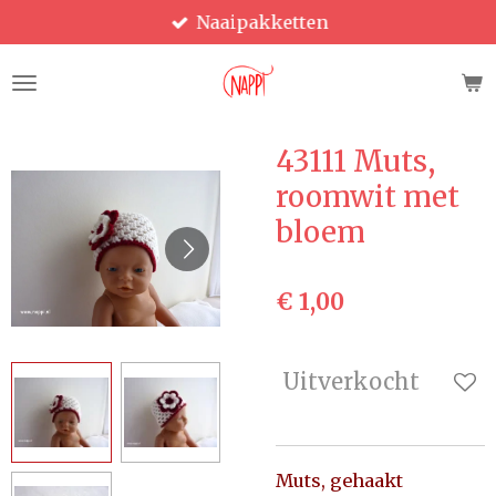
Naaipakketten
Ga
direct
naar
de
hoofdinhoud
43111 Muts,
roomwit met
bloem
€ 1,00
Uitverkocht
Muts, gehaakt