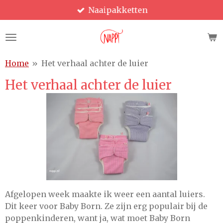
Naaipakketten
Ga
direct
naar
de
hoofdinhoud
Home
»
Het verhaal achter de luier
Het verhaal achter de luier
Afgelopen week maakte ik weer een aantal luiers.
Dit keer voor Baby Born. Ze zijn erg populair bij de
poppenkinderen, want ja, wat moet Baby Born