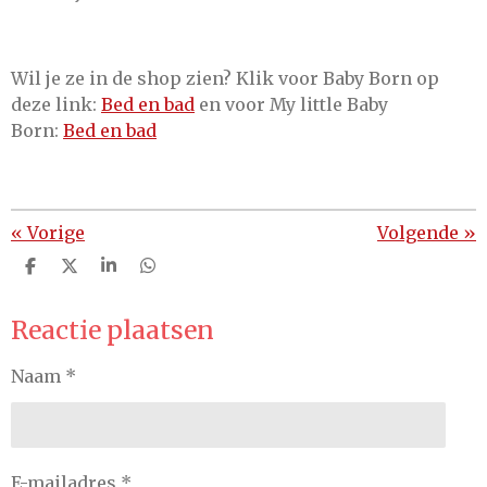
Wil je ze in de shop zien? Klik voor Baby Born op
deze link:
Bed en bad
en voor My little Baby
Born:
Bed en bad
«
Vorige
Volgende
»
D
D
S
D
e
e
h
e
l
e
a
l
Reactie plaatsen
e
l
r
e
n
e
n
Naam *
E-mailadres *