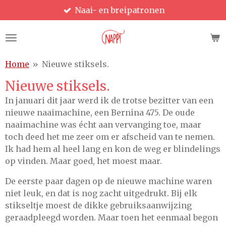
Naai- en breipatronen
Ga
direct
naar
de
hoofdinhoud
Home
»
Nieuwe stiksels.
Nieuwe stiksels.
In januari dit jaar werd ik de trotse bezitter van een
nieuwe naaimachine, een Bernina 475. De oude
naaimachine was écht aan vervanging toe, maar
toch deed het me zeer om er afscheid van te nemen.
Ik had hem al heel lang en kon de weg er blindelings
op vinden. Maar goed, het moest maar.
De eerste paar dagen op de nieuwe machine waren
niet leuk, en dat is nog zacht uitgedrukt. Bij elk
stikseltje moest de dikke gebruiksaanwijzing
geraadpleegd worden. Maar toen het eenmaal begon