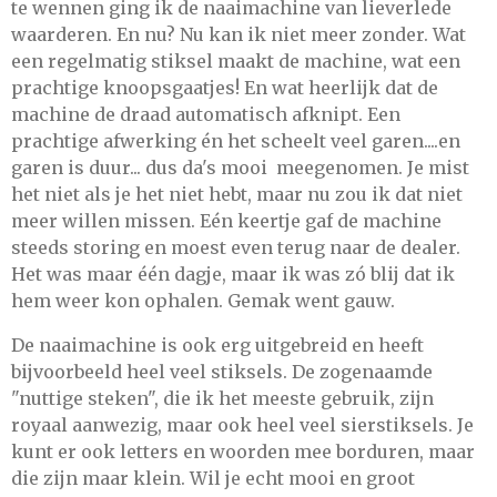
te wennen ging ik de naaimachine van lieverlede
waarderen. En nu? Nu kan ik niet meer zonder. Wat
een regelmatig stiksel maakt de machine, wat een
prachtige knoopsgaatjes! En wat heerlijk dat de
machine de draad automatisch afknipt. Een
prachtige afwerking én het scheelt veel garen....en
garen is duur... dus da's mooi meegenomen. Je mist
het niet als je het niet hebt, maar nu zou ik dat niet
meer willen missen. Eén keertje gaf de machine
steeds storing en moest even terug naar de dealer.
Het was maar één dagje, maar ik was zó blij dat ik
hem weer kon ophalen. Gemak went gauw.
De naaimachine is ook erg uitgebreid en heeft
bijvoorbeeld heel veel stiksels. De zogenaamde
"nuttige steken", die ik het meeste gebruik, zijn
royaal aanwezig, maar ook heel veel sierstiksels. Je
kunt er ook letters en woorden mee borduren, maar
die zijn maar klein. Wil je echt mooi en groot